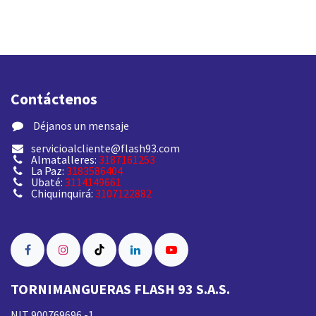
Contáctenos
​ Déjanos un mensaje
servicioalcliente@flash93.com
Almatalleres:
3187161253
La Paz:
3183586404
Ubaté:
3114149661
Chiquinquirá:
3107122882
TORNIMANGUERAS FLASH 93 S.A.S.
NIT 900769696 -1