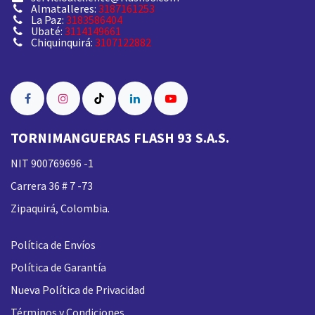
Almatalleres:
3187161253
La Paz:
3183586404
Ubaté:
3114149661
Chiquinquirá:
3107122882
TORNIMANGUERAS FLASH 93 S.A.S.
NIT 900769696 -1
Carrera 36 # 7 -73
Zipaquirá, Colombia.
Política de Envíos
Política de Garantía
Nueva
Política de Privacidad
Términos y Condiciones