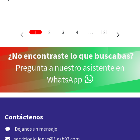
1
2
3
4
…
121
¿
No encontraste lo que buscabas
?
Pregunta a nuestro asistente en
WhatsApp
Contáctenos
​ Déjanos un mensaje
servicioalcliente@flash93.com