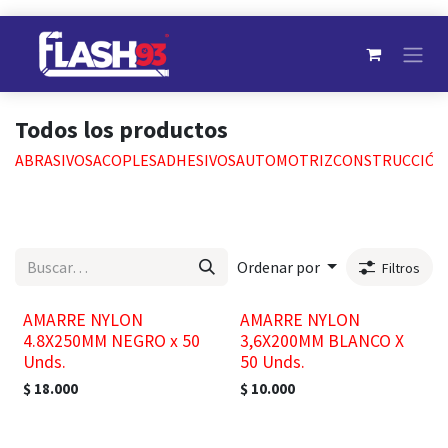
Ir al contenido
Todos los productos
ABRASIVOS
ACOPLES
ADHESIVOS
AUTOMOTRIZ
CONSTRUCCIÓN
Ordenar por
Filtros
AMARRE NYLON
AMARRE NYLON
4.8X250MM NEGRO x 50
3,6X200MM BLANCO X
Unds.
50 Unds.
$
18.000
$
10.000