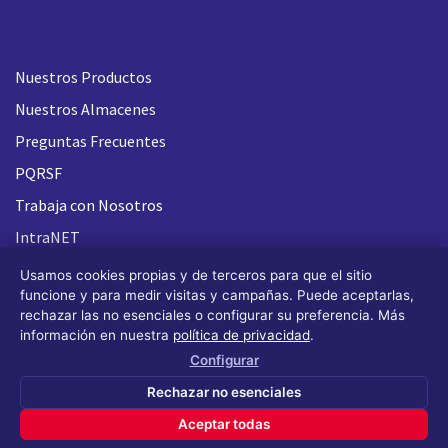
Nuestros Productos
Nuestros Almacenes
Preguntas Frecuentes
PQRSF
Trabaja con Nosotros
IntraNET
Usamos cookies propias y de terceros para que el sitio
funcione y para medir visitas y campañas. Puede aceptarlas,
rechazar las no esenciales o configurar su preferencia. Más
información en nuestra
política de privacidad
.
Configurar
Rechazar no esenciales
Aceptar todas
Todos los derechos reservados FLASH 93
®
(Design by OS