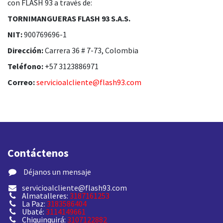
con FLASH 93 a través de:
TORNIMANGUERAS FLASH 93 S.A.S.
NIT:
900769696-1
Dirección:
Carrera 36 # 7-73, Colombia
Teléfono:
+57 3123886971
Correo:
servicioalcliente@flash93.com
Contáctenos
​ Déjanos un mensaje
servicioalcliente@flash93.com
Almatalleres:
3187161253
La Paz:
3183586404
Ubaté:
3114149661
Chiquinquirá:
3107122882