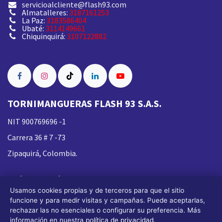
servicioalcliente@flash93.com
Almatalleres:
3187161253
La Paz:
3183586404
Ubaté:
3114149661
Chiquinquirá:
3107122882
TORNIMANGUERAS FLASH 93 S.A.S.
NIT 900769696 -1
Carrera 36 # 7 -73
Zipaquirá, Colombia.
Política de Envíos
Usamos cookies propias y de terceros para que el sitio
Política de Garantía
funcione y para medir visitas y campañas. Puede aceptarlas,
Nueva
Política de Privacidad
rechazar las no esenciales o configurar su preferencia. Más
información en nuestra
política de privacidad
.