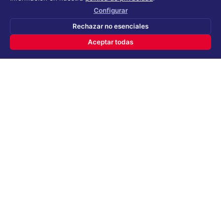
Términos y Condiciones
Configurar
TyC Polla Mundialista
Rechazar no esenciales
Encuesta de Satisfacción
Aceptar todas
Nuestros Productos
Nuestros Almacenes
Preguntas Frecuentes
PQRSF
Trabaja con Nosotros
IntraNET