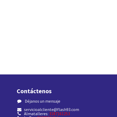
Contáctenos
​ Déjanos un mensaje
servicioalcliente@flash93.com
Almatalleres:
3187161253