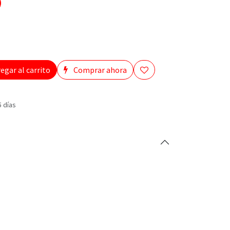
egar al carrito
Comprar ahora
5 días