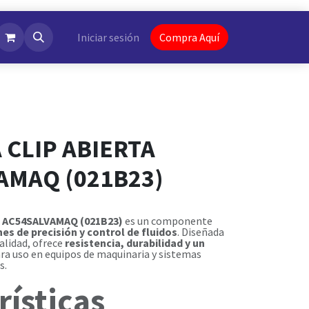
NotiFlash
Iniciar sesión
Compra Aquí
 CLIP ABIERTA
AMAQ (021B23)
ta AC54SALVAMAQ (021B23)
es un componente
nes de precisión y control de fluidos
. Diseñada
alidad, ofrece
resistencia, durabilidad y un
para uso en equipos de maquinaria y sistemas
s.
rísticas