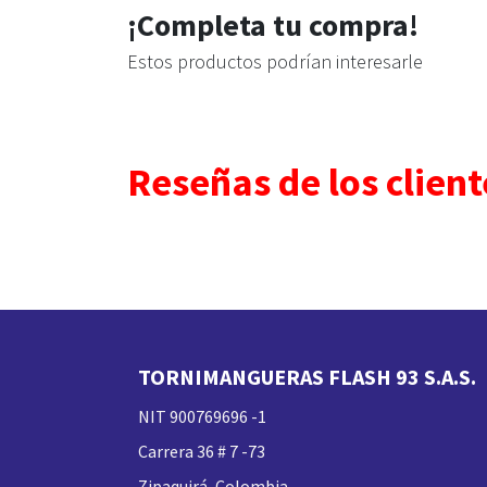
¡Completa tu compra!
Estos productos podrían interesarle
Reseñas de los client
TORNIMANGUERAS FLASH 93 S.A.S.
NIT 900769696 -1
Carrera 36 # 7 -73
Zipaquirá, Colombia.