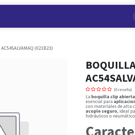
s
Nuestros Productos
Conviértete en Aliado
Nosotros
 AC54SALVAMAQ (021B23)
BOQUILLA
AC54SALV
(0 reseña)
La
boquilla clip abier
esencial para
aplicacio
con materiales de alta c
acople seguro
, ideal 
hidráulicos o neumático
Caracte