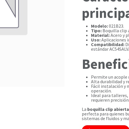
princip
Modelo:
021B23.
Tipo:
Boquilla clip 
Material:
Acero y pl
Uso:
Aplicaciones i
Compatibilidad:
Di
estándar AC54SAL
Benefic
Permite un acople r
Alta durabilidad y r
Fácil instalación 
operación.
Ideal para talleres
requieren precisión
La
boquilla clip abier
perfecta para quienes 
sistemas de fluidos y ma