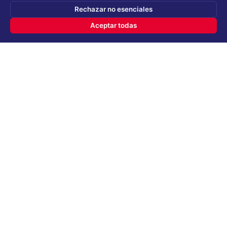
NIT 900769696 -1
Rechazar no esenciales
Carrera 36 # 7 -73
Aceptar todas
Zipaquirá, Colombia.
Política de Envíos
Política de Garantía
Nueva
Política de Privacidad
Términos y Condiciones
TyC Polla Mundialista
Encuesta de Satisfacción
Nuestros Productos
Nuestros Almacenes
Preguntas Frecuentes