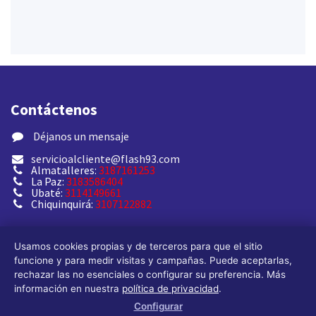
Contáctenos
​ Déjanos un mensaje
servicioalcliente@flash93.com
Almatalleres:
3187161253
La Paz:
3183586404
Ubaté:
3114149661
Chiquinquirá:
3107122882
Usamos cookies propias y de terceros para que el sitio
funcione y para medir visitas y campañas. Puede aceptarlas,
rechazar las no esenciales o configurar su preferencia. Más
información en nuestra
política de privacidad
.
TORNIMANGUERAS FLASH 93 S.A.S.
Configurar