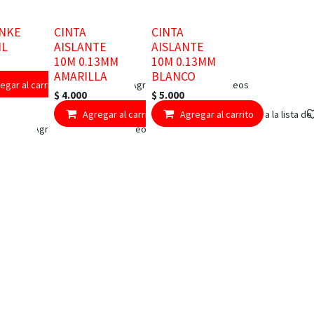
NKE
CINTA
CINTA
ML
AISLANTE
AISLANTE
10M 0.13MM
10M 0.13MM
AMARILLA
BLANCO
egar al carrito
Agregar a la lista de deseos
$
4.000
$
5.000
Agregar al carrito
Agregar al carrito
Agregar a la lista d
Agregar a la lista de deseos