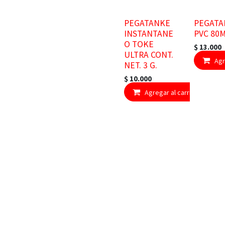
PEGATANKE
PEGATA
INSTANTANE
PVC 80
O TOKE
$
13.000
ULTRA CONT.
Agr
NET. 3 G.
$
10.000
Agregar al carrito