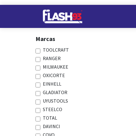
Ir al contenido
Nuestros Almacene
Marcas
TOOLCRAFT
RANGER
MILWAUKEE
OXICORTE
EINHELL
GLADIATOR
UYUSTOOLS
STEELCO
TOTAL
DAVINCI
COVO