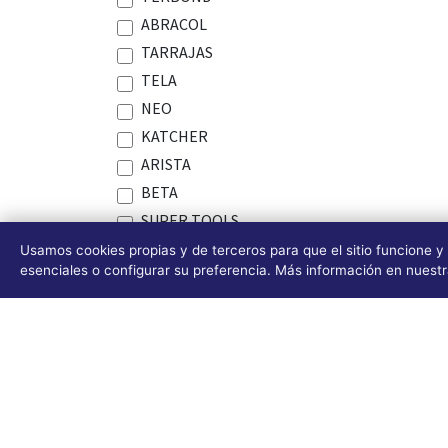
ABRACOL
TARRAJAS
TELA
NEO
KATCHER
ARISTA
BETA
SUPER TOOLS
CABLE TIE
Usamos cookies propias y de terceros para que el sitio funcione y
esenciales o configurar su preferencia. Más información en nuest
Security
MAKITA
AFIX
TRUPER
JASIC
JIAMEISI
PEGATANKE