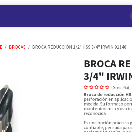
s
Nuestros Productos
Conviértete en Aliado
Nosotros
E
BROCAS
BROCA REDUCCIÓN 1/2" HSS 3/4" IRWIN 91148
BROCA RE
3/4" IRWI
(0 reseña)
Broca de reducción HS
perforación en aplicaci
medida. Su formato per
mantenimiento y uso ind
reconocida.
Es una opción práctica 
confiable, pensada para 