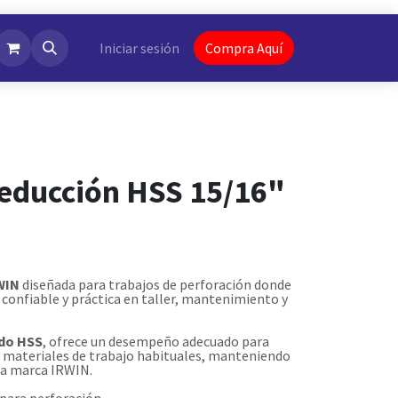
NotiFlash
Iniciar sesión
Compra Aquí
reducción HSS 15/16"
WIN
diseñada para trabajos de perforación donde
 confiable y práctica en taller, mantenimiento y
ido HSS
, ofrece un desempeño adecuado para
n materiales de trabajo habituales, manteniendo
 la marca IRWIN.