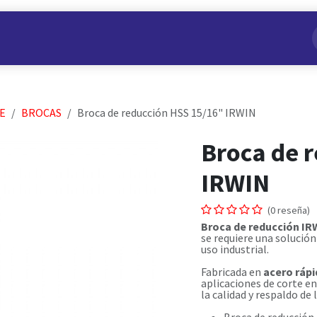
s
Nuestros Productos
Conviértete en Aliado
Nosotros
E
BROCAS
Broca de reducción HSS 15/16" IRWIN
Broca de 
IRWIN
(0 reseña)
Broca de reducción IR
se requiere una solución
uso industrial.
Fabricada en
acero ráp
aplicaciones de corte e
la calidad y respaldo de