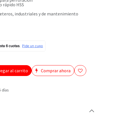
 para perforación
ro rápido HSS
reteros, industriales y de mantenimiento
egar al carrito
Comprar ahora
5 días