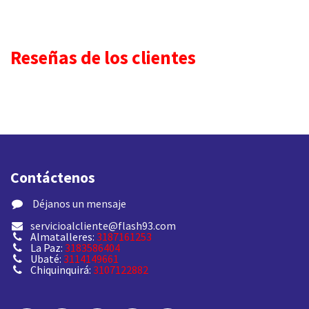
Reseñas de los clientes
Contáctenos
​ Déjanos un mensaje
servicioalcliente@flash93.com
Almatalleres:
3187161253
La Paz:
3183586404
Ubaté:
3114149661
Chiquinquirá:
3107122882