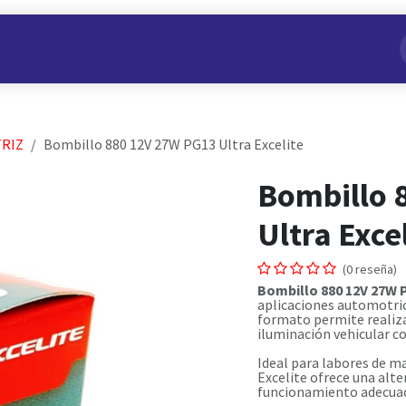
s
Nuestros Productos
Conviértete en Aliado
Nosotros
RIZ
Bombillo 880 12V 27W PG13 Ultra Excelite
Bombillo 
Ultra Exce
(0 reseña)
Bombillo 880 12V 27W P
aplicaciones automotrice
formato permite realiz
iluminación vehicular c
Ideal para labores de m
Excelite ofrece una alte
funcionamiento adecuado