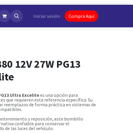
NotiFlash
Iniciar sesión
Compra Aquí
880 12V 27W PG13
lite
G13 Ultra Excelite
es una opción para
s que requieren esta referencia específica. Su
ar reemplazos de forma práctica en sistemas de
ompatibles.
antenimiento y reposición, este bombillo
rnativa confiable para conservar el
 de las luces del vehículo.