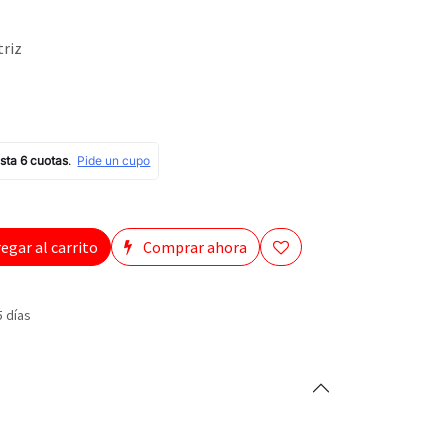
riz
egar al carrito
Comprar ahora
5 días