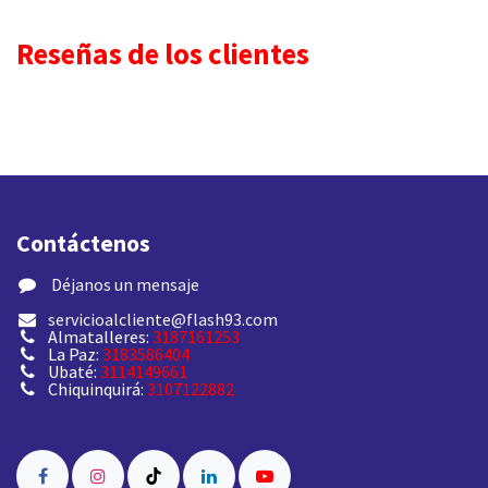
Reseñas de los clientes
Contáctenos
​ Déjanos un mensaje
servicioalcliente@flash93.com
Almatalleres:
3187161253
La Paz:
3183586404
Ubaté:
3114149661
Chiquinquirá:
3107122882