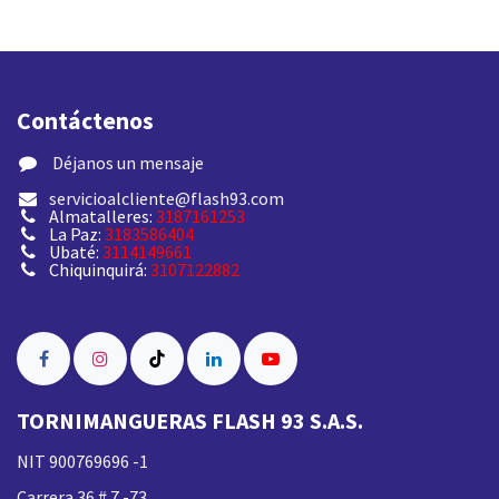
Contáctenos
​ Déjanos un mensaje
servicioalcliente@flash93.com
Almatalleres:
3187161253
La Paz:
3183586404
Ubaté:
3114149661
Chiquinquirá:
3107122882
TORNIMANGUERAS FLASH 93 S.A.S.
NIT 900769696 -1
Carrera 36 # 7 -73