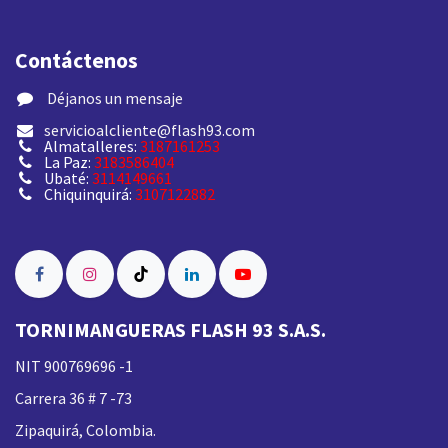
Contáctenos
​ Déjanos un mensaje
servicioalcliente@flash93.com
Almatalleres:
3187161253
La Paz:
3183586404
Ubaté:
3114149661
Chiquinquirá:
3107122882
TORNIMANGUERAS FLASH 93 S.A.S.
NIT 900769696 -1
Carrera 36 # 7 -73
Zipaquirá, Colombia.