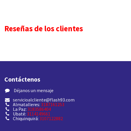
Reseñas de los clientes
Contáctenos
​ Déjanos un mensaje
servicioalcliente@flash93.com
Almatalleres:
3187161253
La Paz:
3183586404
Ubaté:
3114149661
Chiquinquirá:
3107122882