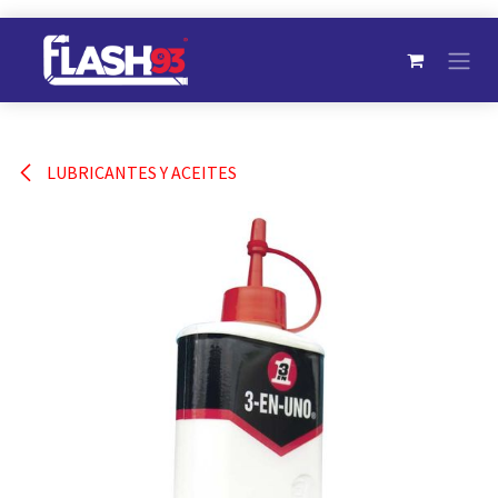
Ir al contenido
LUBRICANTES Y ACEITES