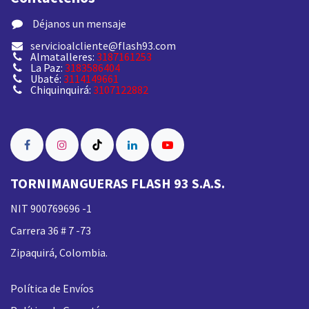
​ Déjanos un mensaje
servicioalcliente@flash93.com
Almatalleres:
3187161253
La Paz:
3183586404
Ubaté:
3114149661
Chiquinquirá:
3107122882
TORNIMANGUERAS FLASH 93 S.A.S.
NIT 900769696 -1
Carrera 36 # 7 -73
Zipaquirá, Colombia.
Política de Envíos