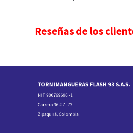
Reseñas de los client
TORNIMANGUERAS FLASH 93 S.A.S.
NIT 900769696 -1
Carrera 36 # 7 -73
Zipaquirá, Colombia.