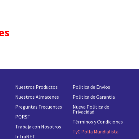
es
Nuestros Productos
Política de Envíos
Nuestros Almacenes
Política de Garantía
Preguntas Frecuentes
Nueva
Política de
Privacidad
PQRSF
Términos y Condiciones
Trabaja con Nosotros
TyC Polla Mundialista
IntraNET