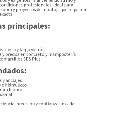
uos y exigentes, manteniendo su filo y
condiciones profesionales. Ideal para
de obra y proyectos de montaje que requieren
exacta.
as principales:
istencia y larga vida útil
e y precisa en concreto y mampostería
omartillos SDS Plus
ndados:
s y anclajes
 e hidráulicos
obra blanca
sional
ciencia, precisión y confianza en cada