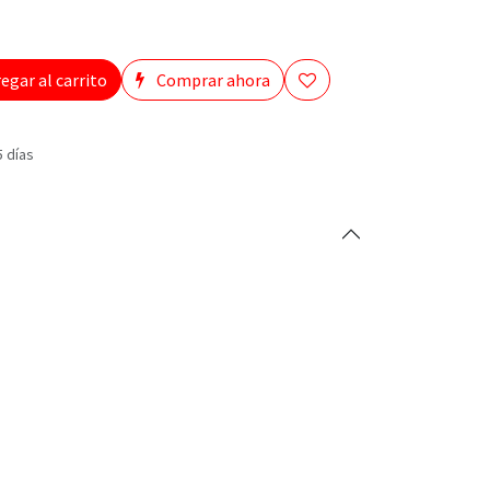
egar al carrito
Comprar ahora
5 días