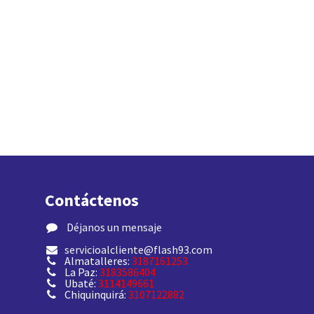
Contáctenos
​ Déjanos un mensaje
servicioalcliente@flash93.com
Almatalleres:
3187161253
La Paz:
3183586404
Ubaté:
3114149661
Chiquinquirá:
3107122882