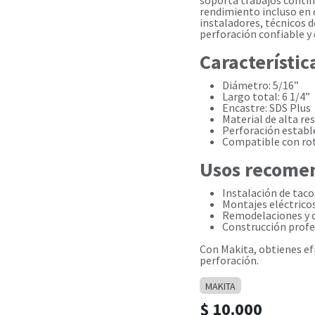
soporta trabajos contin
rendimiento incluso en 
instaladores, técnicos 
perforación confiable y 
Característic
Diámetro: 5/16”
Largo total: 6 1/4”
Encastre: SDS Plus
Material de alta res
Perforación establ
Compatible con rot
Usos recome
Instalación de taco
Montajes eléctricos
Remodelaciones y 
Construcción profe
Con Makita, obtienes efi
perforación.
MAKITA
$
10.000