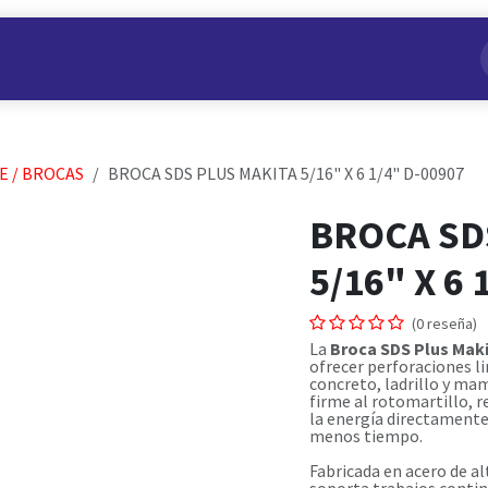
s
Nuestros Productos
Conviértete en Aliado
Nosotros
E / BROCAS
BROCA SDS PLUS MAKITA 5/16" X 6 1/4" D-00907
BROCA SD
5/16" X 6 
(0 reseña)
La
Broca SDS Plus Makit
ofrecer perforaciones li
concreto, ladrillo y ma
firme al rotomartillo, 
la energía directamente
menos tiempo.
Fabricada en acero de al