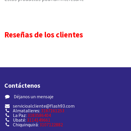
Reseñas de los clientes
Contáctenos
​ Déjanos un mensaje
servicioalcliente@flash93.com
Almatalleres:
3187161253
La Paz:
3183586404
Ubaté:
3114149661
Chiquinquirá:
3107122882