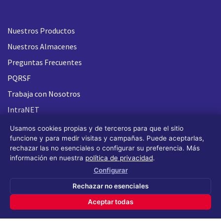
Nuestros Productos
Nuestros Almacenes
Preguntas Frecuentes
PQRSF
Trabaja con Nosotros
IntraNET
Usamos cookies propias y de terceros para que el sitio
funcione y para medir visitas y campañas. Puede aceptarlas,
rechazar las no esenciales o configurar su preferencia. Más
información en nuestra
política de privacidad
.
Configurar
Rechazar no esenciales
Aceptar todas
Todos los derechos reservados FLASH 93
®
(Design by OS
Design)