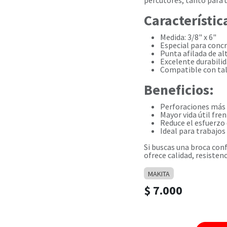
percutores, tanto para
Característic
Medida: 3/8" x 6"
Especial para concr
Punta afilada de al
Excelente durabili
Compatible con tal
Beneficios:
Perforaciones más 
Mayor vida útil fre
Reduce el esfuerzo
Ideal para trabajos
Si buscas una broca con
ofrece calidad, resisten
MAKITA
$
7.000