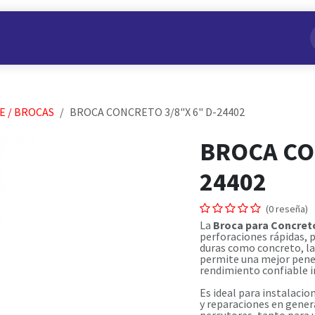
s
Nuestros Productos
Conviértete en Aliado
Nosotros
E / BROCAS
BROCA CONCRETO 3/8"X 6" D-24402
BROCA CO
24402
(0 reseña)
La
Broca para Concreto
perforaciones rápidas, 
duras como concreto, la
permite una mejor pene
rendimiento confiable i
Es ideal para instalacio
y reparaciones en gener