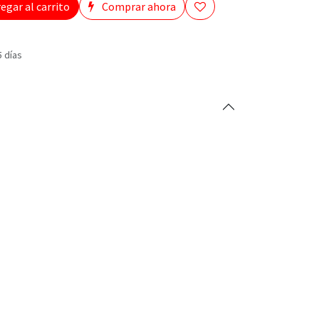
egar al carrito
Comprar ahora
5 días