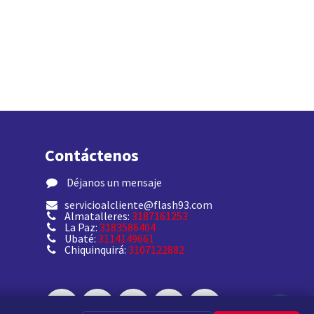
Contáctenos
​ Déjanos un mensaje
servicioalcliente@flash93.com
Almatalleres:
3187161253
La Paz:
3183586404
Ubaté:
3114149661
Chiquinquirá:
3107122882