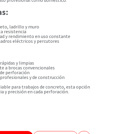
 uso profesional como doméstico.
as:
eto, ladrillo y muro
ta resistencia
dad y rendimiento en uso constante
adros eléctricos y percutores
rápidas y limpias
nte a brocas convencionales
 de perforación
 profesionales y de construcción
fiable para trabajos de concreto, esta opción
cia y precisión en cada perforación.