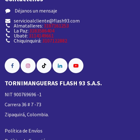
​ Déjanos un mensaje
servicioalcliente@flash93.com
Almatalleres:
3187161253
La Paz:
3183586404
Ubaté:
3114149661
Chiquinquirá:
3107122882
TORNIMANGUERAS FLASH 93 S.A.S.
NIT 900769696 -1
Carrera 36 # 7 -73
Zipaquirá, Colombia.
Política de Envíos