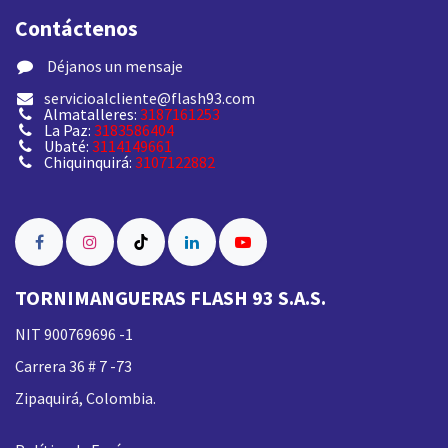
Contáctenos
​ Déjanos un mensaje
servicioalcliente@flash93.com
Almatalleres:
3187161253
La Paz:
3183586404
Ubaté:
3114149661
Chiquinquirá:
3107122882
TORNIMANGUERAS FLASH 93 S.A.S.
NIT 900769696 -1
Carrera 36 # 7 -73
Zipaquirá, Colombia.