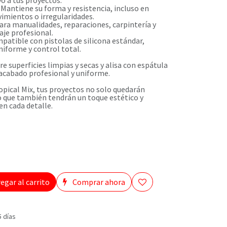
vo a tus proyectos.
: Mantiene su forma y resistencia, incluso en
imientos o irregularidades.
para manualidades, reparaciones, carpintería y
aje profesional.
ompatible con pistolas de silicona estándar,
niforme y control total.
re superficies limpias y secas y alisa con espátula
acabado profesional y uniforme.
opical Mix, tus proyectos no solo quedarán
no que también tendrán un toque estético y
en cada detalle.
egar al carrito
Comprar ahora
5 días