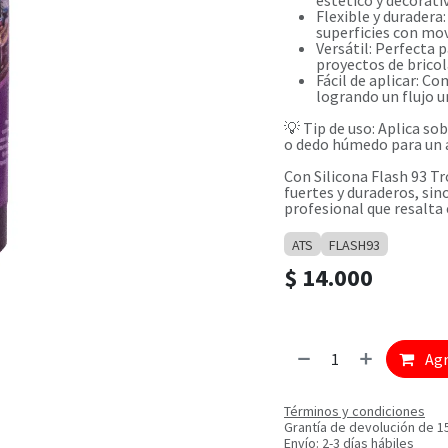
estético y decorati
Flexible y duradera
superficies con mov
Versátil: Perfecta 
proyectos de bricol
Fácil de aplicar: C
logrando un flujo u
💡 Tip de uso: Aplica sob
o dedo húmedo para un 
Con Silicona Flash 93 Tr
fuertes y duraderos, si
profesional que resalta 
ATS
FLASH93
$
14.000
Agr
Términos y condiciones
Grantía de devolución de 1
Envío: 2-3 días hábiles