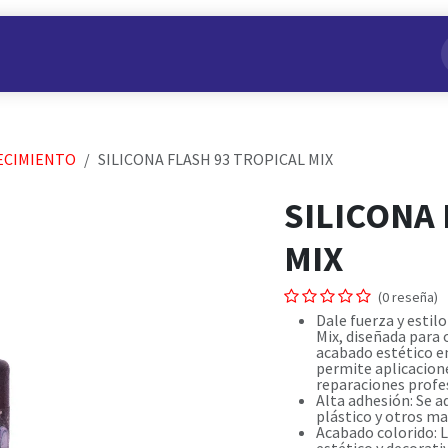
s
Nuestros Productos
Conviértete en Aliado
Nosotros
ECIMIENTO
SILICONA FLASH 93 TROPICAL MIX
SILICONA
MIX
(0 reseña)
Dale fuerza y estilo
Mix, diseñada para 
acabado estético en
permite aplicacione
reparaciones profe
Alta adhesión: Se a
plástico y otros ma
Acabado colorido: 