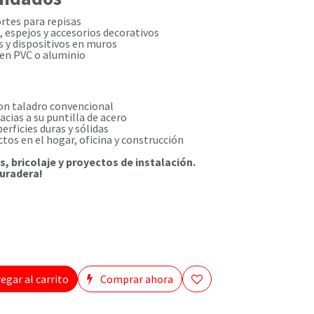
rtes para repisas
, espejos y accesorios decorativos
 y dispositivos en muros
s en PVC o aluminio
on taladro convencional
acias a su puntilla de acero
erficies duras y sólidas
ctos en el hogar, oficina y construcción
s, bricolaje y proyectos de instalación.
duradera!
egar al carrito
Comprar ahora