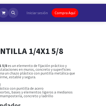
NotiFlash
Iniciar sesión
Compra Aquí
TILLA 1/4X1 5/8
1 5/8
es un elemento de fijación práctico y
nstalaciones en muros, concreto y superficies
ina un chazo plástico con puntilla metálica que
irme, estable y segura.
8
stico con puntilla de acero
portes, bases y elementos ligeros a medianos
mampostería, concreto y ladrillo
ndados