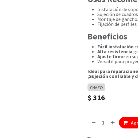
Instalación de sopo
Sujeción de cuadros
Montaje de ganchos
Fijación de perfile
Beneficios
Fácil instalación
c
Alta resistencia
gr
Ajuste firme
en sup
Versátil para proye
Ideal para reparacione
¡Sujeción confiable y 
CHAZO
$
316
Agr