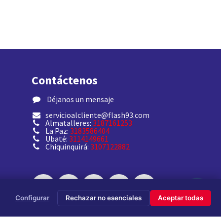
Contáctenos
​ Déjanos un mensaje
servicioalcliente@flash93.com
Almatalleres:
3187161253
La Paz:
3183586404
Ubaté:
3114149661
Chiquinquirá:
3107122882
Configurar
Rechazar no esenciales
Aceptar todas