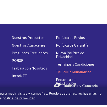
Nuestros Productos
Política de Envíos
Nuestros Almacenes
Política de Garantía
Preguntas Frecuentes
Nueva
Política de
Privacidad
PQRSF
Términos y Condiciones
Trabaja con Nosotros
TyC Polla Mundialista
IntraNET
Encuesta de
Satisfacción
 para medir visitas y campañas. Puede aceptarlas, rechazar las no
ra
política de privacidad
.
n by OS Design)