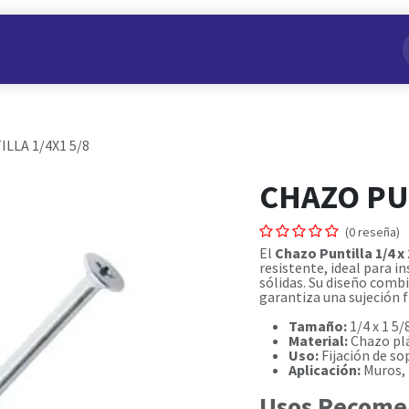
s
Nuestros Productos
Conviértete en Aliado
Nosotros
LLA 1/4X1 5/8
CHAZO PUN
(0 reseña)
El
Chazo Puntilla 1/4 x 
resistente, ideal para i
sólidas. Su diseño comb
garantiza una sujeción f
Tamaño:
1/4 x 1 5/
Material:
Chazo plá
Uso:
Fijación de so
Aplicación:
Muros, 
Usos Recome