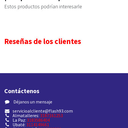
Estos productos podrían interesarle
Reseñas de los clientes
Contáctenos
​ Déjanos un mensaje
servicioalcliente@flash93.com
Almatalleres:
3187161253
La Paz:
3183586404
Ubaté:
3114149661