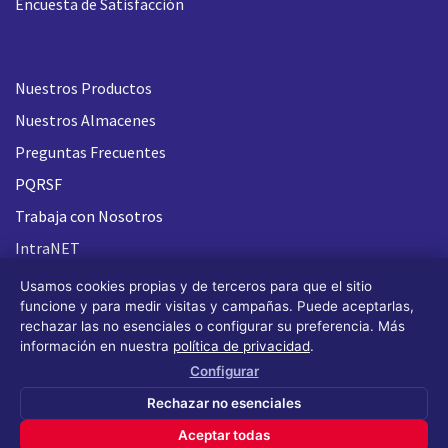
Encuesta de Satisfacción
Nuestros Productos
Nuestros Almacenes
Preguntas Frecuentes
PQRSF
Trabaja con Nosotros
IntraNET
Usamos cookies propias y de terceros para que el sitio
funcione y para medir visitas y campañas. Puede aceptarlas,
rechazar las no esenciales o configurar su preferencia. Más
información en nuestra
política de privacidad
.
Configurar
Rechazar no esenciales
Aceptar todas
Todos los derechos reservados FLASH 93
®
(Design by OS