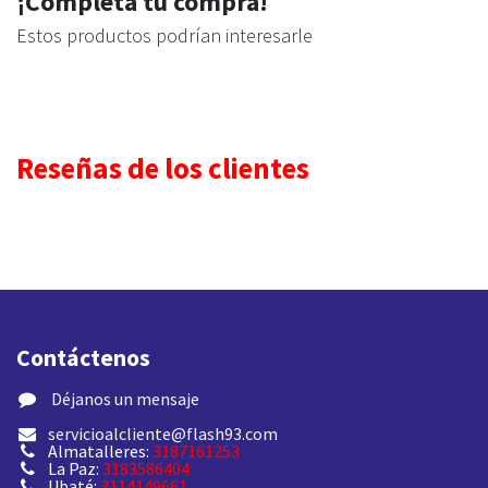
¡Completa tu compra!
Estos productos podrían interesarle
Reseñas de los clientes
Contáctenos
​ Déjanos un mensaje
servicioalcliente@flash93.com
Almatalleres:
3187161253
La Paz:
3183586404
Ubaté:
3114149661