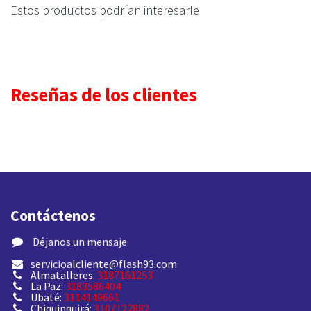
Estos productos podrían interesarle
Reseñas de los clientes
Contáctenos
​ Déjanos un mensaje
servicioalcliente@flash93.com
Almatalleres:
3187161253
La Paz:
3183586404
Ubaté:
3114149661
Chiquinquirá:
3107122882