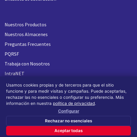
Nuestros Productos
Nuestros Almacenes
Preguntas Frecuentes
PQRSF
Trabaja con Nosotros
IntraNET
Usamos cookies propias y de terceros para que el sitio
funcione y para medir visitas y campañas. Puede aceptarlas,
rechazar las no esenciales o configurar su preferencia. Más
información en nuestra
política de privacidad
.
Configurar
Rechazar no esenciales
Aceptar todas
Todos los derechos reservados FLASH 93
®
(Design by OS