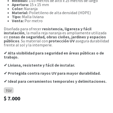
Medidas:
1.03 metros de alto x 25 metros de largo
Apertura:
15 x 15 mm
Color:
Naranja
Material:
Polietileno de alta densidad (HDPE)
Tipo:
Malla liviana
Venta:
Por metro
Diseñada para ofrecer
resistencia, ligereza y fácil
instalación
, la malla reja naranja es ampliamente utilizada
en
zonas de seguridad, obras civiles, jardines y espacios
públicos
. Su material con
protección UV
asegura durabilidad
frente al sol y la intemperie.
✔ Alta visibilidad para seguridad en áreas públicas o de
trabajo.
✔ Liviana, resistente y fácil de instalar.
✔ Protegida contra rayos UV para mayor durabilidad.
✔ Ideal para cerramientos temporales y delimitaciones.
TGV
$
7.000