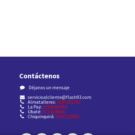
Contáctenos
​ Déjanos un mensaje
servicioalcliente@flash93.com
Almatalleres:
3187161253
La Paz:
3183586404
Ubaté:
3114149661
Chiquinquirá:
3107122882