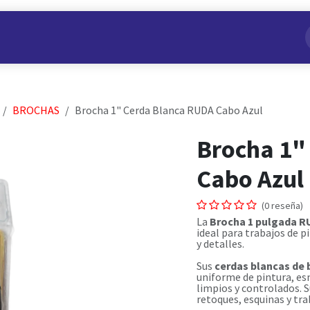
s
Nuestros Productos
Conviértete en Aliado
Nosotros
BROCHAS
Brocha 1" Cerda Blanca RUDA Cabo Azul
Brocha 1"
Cabo Azul
(0 reseña)
La
Brocha 1 pulgada RU
ideal para trabajos de p
y detalles.
Sus
cerdas blancas de
uniforme de pintura, es
limpios y controlados. 
retoques, esquinas y tra