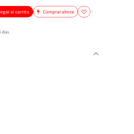
egar al carrito
Comprar ahora
5 días