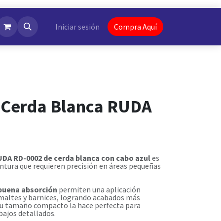
NotiFlash
Iniciar sesión
Compra Aquí
 Cerda Blanca RUDA
DA RD-0002 de cerda blanca con cabo azul
es
intura que requieren precisión en áreas pequeñas
 buena absorción
permiten una aplicación
maltes y barnices, logrando acabados más
Su tamaño compacto la hace perfecta para
bajos detallados.