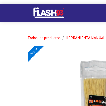
Ir al contenido
Nuestros Almacene
Todos los productos
HERRAMIENTA MANUAL
¡Nuevo!
¡Nuevo!