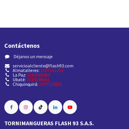
Contáctenos
​ Déjanos un mensaje
servicioalcliente@flash93.com
Almatalleres:
3187161253
La Paz:
3183586404
Ubaté:
3114149661
Chiquinquirá:
3107122882
TORNIMANGUERAS FLASH 93 S.A.S.