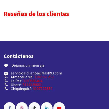
Reseñas de los clientes
Contáctenos
​ Déjanos un mensaje
servicioalcliente@flash93.com
Almatalleres:
3187161253
La Paz:
3183586404
Ubaté:
3114149661
Chiquinquirá:
3107122882