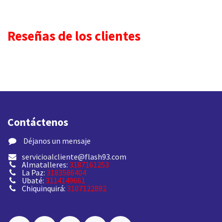
Reseñas de los clientes
Contáctenos
​ Déjanos un mensaje
servicioalcliente@flash93.com
Almatalleres:
3187161253
La Paz:
3183586404
Ubaté:
3114149661
Chiquinquirá:
3107122882