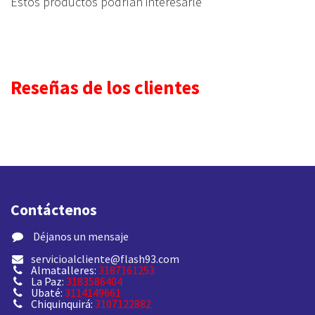
Estos productos podrían interesarle
Reseñas de los clientes
Contáctenos
​ Déjanos un mensaje
servicioalcliente@flash93.com
Almatalleres:
3187161253
La Paz:
3183586404
Ubaté:
3114149661
Chiquinquirá:
3107122882