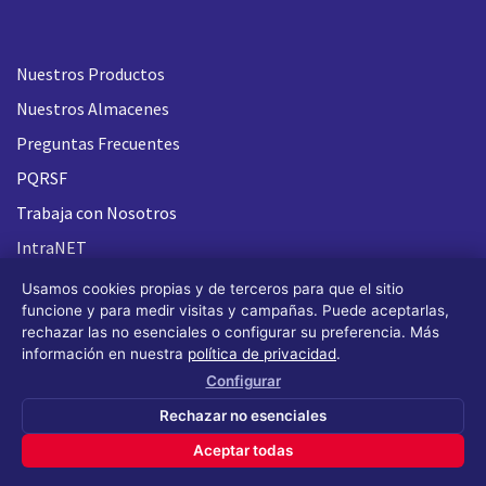
Nuestros Productos
Nuestros Almacenes
Preguntas Frecuentes
PQRSF
Trabaja con Nosotros
IntraNET
Usamos cookies propias y de terceros para que el sitio
funcione y para medir visitas y campañas. Puede aceptarlas,
rechazar las no esenciales o configurar su preferencia. Más
información en nuestra
política de privacidad
.
Configurar
Rechazar no esenciales
Aceptar todas
Todos los derechos reservados FLASH 93
®
(Design by OS
Design)