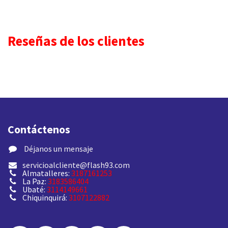
Reseñas de los clientes
Contáctenos
​ Déjanos un mensaje
servicioalcliente@flash93.com
Almatalleres:
3187161253
La Paz:
3183586404
Ubaté:
3114149661
Chiquinquirá:
3107122882