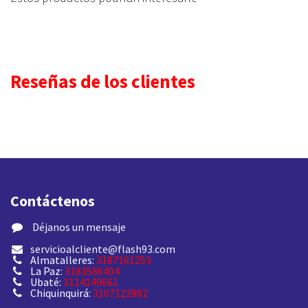
Reseñas de los clientes
Contáctenos
​ Déjanos un mensaje
servicioalcliente@flash93.com
Almatalleres:
3187161253
La Paz:
3183586404
Ubaté:
3114149661
Chiquinquirá:
3107122882