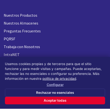
Nuestros Productos
Nuestros Almacenes
Preguntas Frecuentes
PQRSF
Trabaja con Nosotros
IntraNET
Usamos cookies propias y de terceros para que el sitio
funcione y para medir visitas y campañas. Puede aceptarlas,
rechazar las no esenciales o configurar su preferencia. Más
información en nuestra
política de privacidad
.
Configurar
Rechazar no esenciales
Aceptar todas
Todos los derechos reservados FLASH 93
®
(Design by OS
Design)