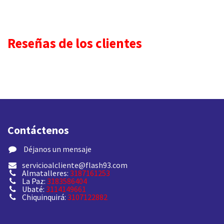
Reseñas de los clientes
Contáctenos
​ Déjanos un mensaje
servicioalcliente@flash93.com
Almatalleres:
3187161253
La Paz:
3183586404
Ubaté:
3114149661
Chiquinquirá:
3107122882