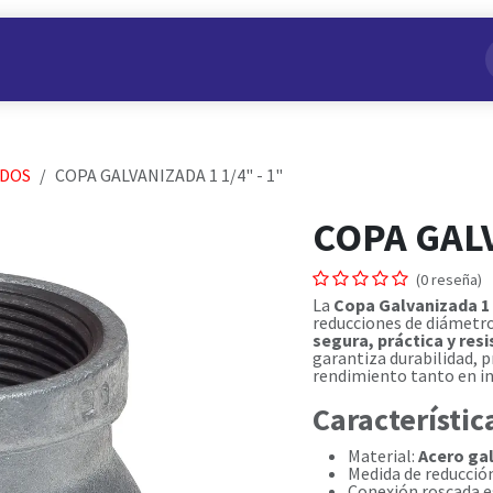
s
Nuestros Productos
Conviértete en Aliado
Nosotros
ADOS
COPA GALVANIZADA 1 1/4" - 1"
COPA GALV
(0 reseña)
La
Copa Galvanizada 1 1
reducciones de diámetro
segura, práctica y res
garantiza durabilidad, p
rendimiento tanto en in
Característic
Material:
Acero ga
Medida de reducció
Conexión roscada es