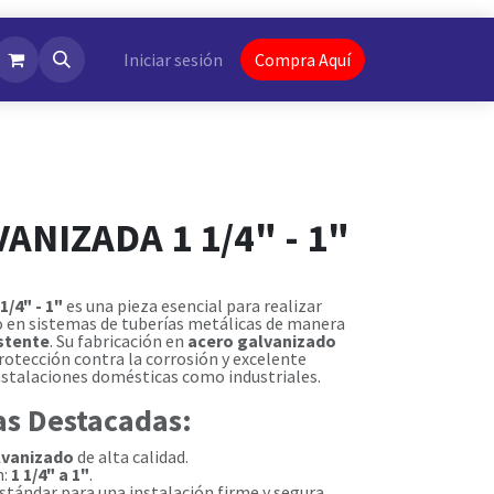
NotiFlash
Iniciar sesión
Compra Aquí
ANIZADA 1 1/4" - 1"
/4" - 1"
es una pieza esencial para realizar
 en sistemas de tuberías metálicas de manera
istente
. Su fabricación en
acero galvanizado
rotección contra la corrosión y excelente
stalaciones domésticas como industriales.
as Destacadas:
lvanizado
de alta calidad.
n:
1 1/4" a 1"
.
tándar para una instalación firme y segura.