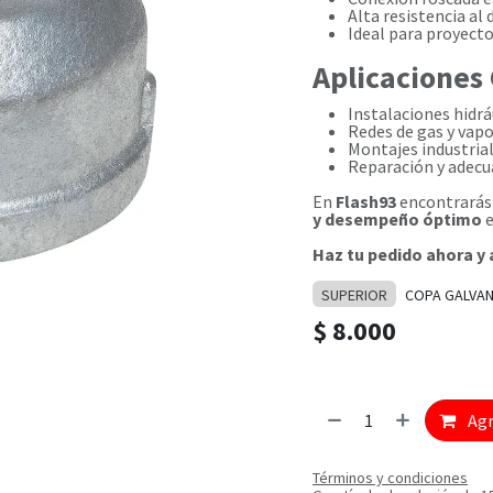
Alta resistencia al
Ideal para proyectos
Aplicaciones
Instalaciones hidrá
Redes de gas y vapo
Montajes industrial
Reparación y adecua
En
Flash93
encontrarás 
y desempeño óptimo
e
Haz tu pedido ahora y
SUPERIOR
COPA GALVAN
$
8.000
Agr
Términos y condiciones