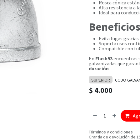
Rosca cónica estánd
Alta resistencia a 
Ideal para conducció
Beneficios
Evita fugas gracias 
Soporta usos conti
Compatible con tube
En
Flash93
encuentras s
galvanizadas que garan
duración
.
SUPERIOR
CODO GALVA
$
4.000
Agr
Términos y condiciones
Grantía de devolución de 1