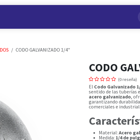
s
Nuestros Productos
Conviértete en Aliado
Nosotros
ADOS
CODO GALVANIZADO 1/4"
CODO GAL
(0 reseña)
El
Codo Galvanizado 1
sentido de las tuberías 
acero galvanizado
, of
garantizando durabilida
comerciales e industrial
Caracterís
Material:
Acero ga
Medida:
1/4 de pul