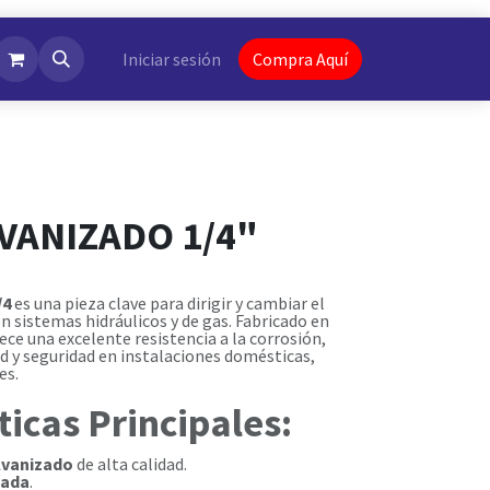
NotiFlash
Iniciar sesión
Compra Aquí
VANIZADO 1/4"
/4
es una pieza clave para dirigir y cambiar el
en sistemas hidráulicos y de gas. Fabricado en
rece una excelente resistencia a la corrosión,
d y seguridad en instalaciones domésticas,
es.
ticas Principales:
lvanizado
de alta calidad.
gada
.