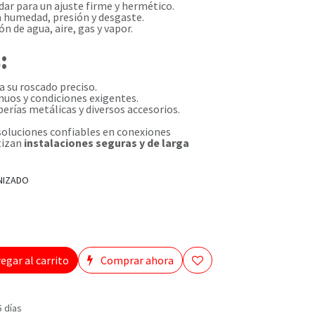
ar para un ajuste firme y hermético.
la humedad, presión y desgaste.
n de agua, aire, gas y vapor.
:
a su roscado preciso.
nuos y condiciones exigentes.
rías metálicas y diversos accesorios.
oluciones confiables en conexiones
tizan
instalaciones seguras y de larga
NIZADO
egar al carrito
Comprar ahora
5 días