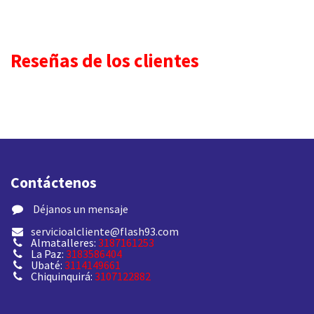
Reseñas de los clientes
Contáctenos
​ Déjanos un mensaje
servicioalcliente@flash93.com
Almatalleres:
3187161253
La Paz:
3183586404
Ubaté:
3114149661
Chiquinquirá:
3107122882