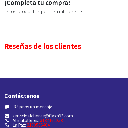
¡Completa tu compra!
Estos productos podrían interesarle
Reseñas de los clientes
Contáctenos
​ Déjanos un mensaje
servicioalcliente@flash93.com
Almatalleres:
3187161253
La Paz:
3183586404