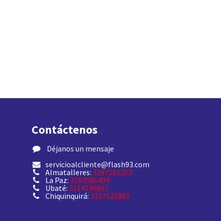
Contáctenos
​ Déjanos un mensaje
servicioalcliente@flash93.com
Almatalleres:
3187161253
La Paz:
3183586404
Ubaté:
3114149661
Chiquinquirá:
3107122882