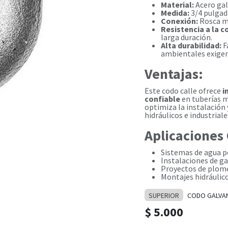
Material:
Acero gal
Medida:
3/4 pulgad
Conexión:
Rosca m
Resistencia a la c
larga duración.
Alta durabilidad:
F
ambientales exigen
Ventajas:
Este codo calle ofrece
i
confiable
en tuberías m
optimiza la instalación
hidráulicos e industriale
Aplicaciones
Sistemas de agua p
Instalaciones de ga
Proyectos de plome
Montajes hidráulico
SUPERIOR
CODO GALVA
$
5.000