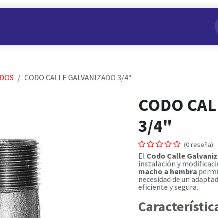
s
Nuestros Productos
Conviértete en Aliado
Nosotros
ADOS
CODO CALLE GALVANIZADO 3/4"
CODO CAL
3/4"
(0 reseña)
El
Codo Calle Galvaniz
instalación y modificaci
macho a hembra
permit
necesidad de un adaptad
eficiente y segura.
Característic