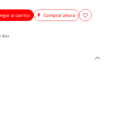
egar al carrito
Comprar ahora
5 días