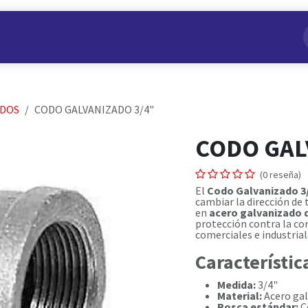
s
Nuestros Productos
Conviértete en Aliado
Nosotros
ADOS
CODO GALVANIZADO 3/4"
CODO GAL
(0 reseña)
El
Codo Galvanizado 3
cambiar la dirección de 
en
acero galvanizado d
protección contra la cor
comerciales e industrial
Característic
Medida:
3/4"
Material:
Acero gal
Rosca estándar:
C