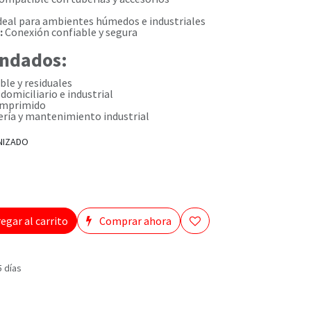
deal para ambientes húmedos e industriales
:
Conexión confiable y segura
ndados:
le y residuales
domiciliario e industrial
omprimido
ría y mantenimiento industrial
NIZADO
egar al carrito
Comprar ahora
5 días