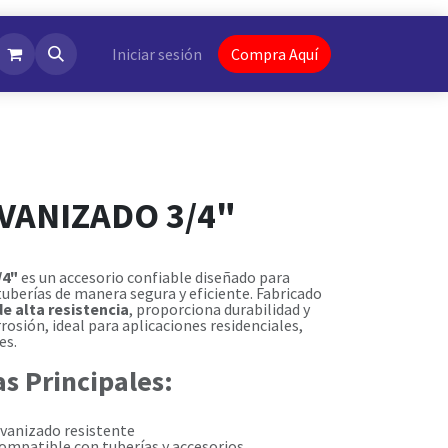
NotiFlash
Iniciar sesión
Compra Aquí
VANIZADO 3/4"
/4"
es un accesorio confiable diseñado para
tuberías de manera segura y eficiente. Fabricado
e alta resistencia
, proporciona durabilidad y
rosión, ideal para aplicaciones residenciales,
es.
as Principales:
vanizado resistente
ompatible con tuberías y accesorios