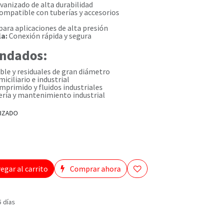
vanizado de alta durabilidad
ompatible con tuberías y accesorios
para aplicaciones de alta presión
la:
Conexión rápida y segura
ndados:
ble y residuales de gran diámetro
iciliario e industrial
mprimido y fluidos industriales
ría y mantenimiento industrial
NIZADO
egar al carrito
Comprar ahora
5 días