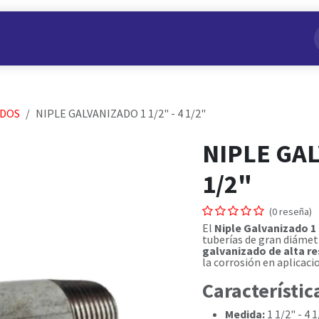
s
Nuestros Productos
Conviértete en Aliado
Nosotros
ADOS
NIPLE GALVANIZADO 1 1/2" - 4 1/2"
NIPLE GAL
1/2"
(0 reseña)
El
Niple Galvanizado 1 1
tuberías de gran diámetr
galvanizado de alta re
la corrosión en aplicaci
Característic
Medida:
1 1/2" - 4 1