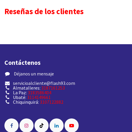
Reseñas de los clientes
Contáctenos
​ Déjanos un mensaje
servicioalcliente@flash93.com
Almatalleres:
3187161253
La Paz:
3183586404
Ubaté:
3114149661
Chiquinquirá:
3107122882