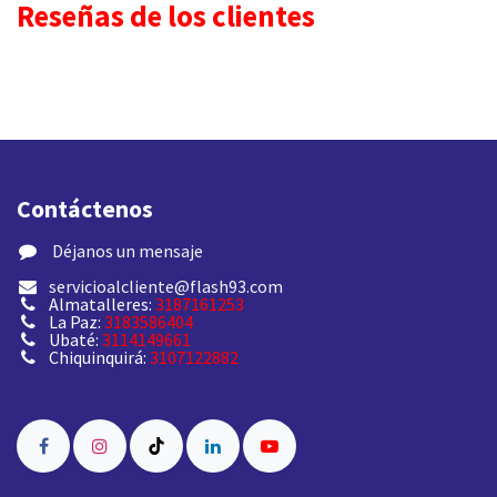
Reseñas de los clientes
Contáctenos
​ Déjanos un mensaje
servicioalcliente@flash93.com
Almatalleres:
3187161253
La Paz:
3183586404
Ubaté:
3114149661
Chiquinquirá:
3107122882