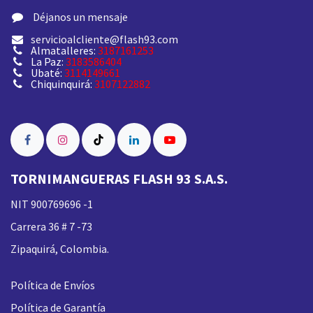
​ Déjanos un mensaje
servicioalcliente@flash93.com
Almatalleres:
3187161253
La Paz:
3183586404
Ubaté:
3114149661
Chiquinquirá:
3107122882
TORNIMANGUERAS FLASH 93 S.A.S.
NIT 900769696 -1
Carrera 36 # 7 -73
Zipaquirá, Colombia.
Política de Envíos
Política de Garantía