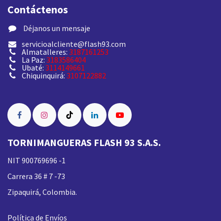
Contáctenos
​ Déjanos un mensaje
servicioalcliente@flash93.com
Almatalleres:
3187161253
La Paz:
3183586404
Ubaté:
3114149661
Chiquinquirá:
3107122882
TORNIMANGUERAS FLASH 93 S.A.S.
NIT 900769696 -1
Carrera 36 # 7 -73
Zipaquirá, Colombia.
Política de Envíos