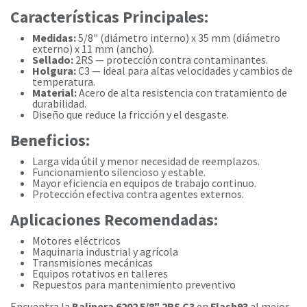
Características Principales:
Medidas:
5/8" (diámetro interno) x 35 mm (diámetro
externo) x 11 mm (ancho).
Sellado:
2RS — protección contra contaminantes.
Holgura:
C3 — ideal para altas velocidades y cambios de
temperatura.
Material:
Acero de alta resistencia con tratamiento de
durabilidad.
Diseño que reduce la fricción y el desgaste.
Beneficios:
Larga vida útil y menor necesidad de reemplazos.
Funcionamiento silencioso y estable.
Mayor eficiencia en equipos de trabajo continuo.
Protección efectiva contra agentes externos.
Aplicaciones Recomendadas:
Motores eléctricos
Maquinaria industrial y agrícola
Transmisiones mecánicas
Equipos rotativos en talleres
Repuestos para mantenimiento preventivo
Encuentra la
Balinera 6202 5/8" 2RS C3
en
Flash93
al mejor