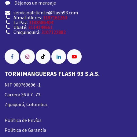
​ Déjanos un mensaje
servicioalcliente@flash93.com
Almatalleres:
3187161253
La Paz:
3183586404
Ubaté:
3114149661
Chiquinquirá:
3107122882
TORNIMANGUERAS FLASH 93 S.A.S.
NIT 900769696 -1
Carrera 36 # 7 -73
Zipaquirá, Colombia.
Política de Envíos
Política de Garantía