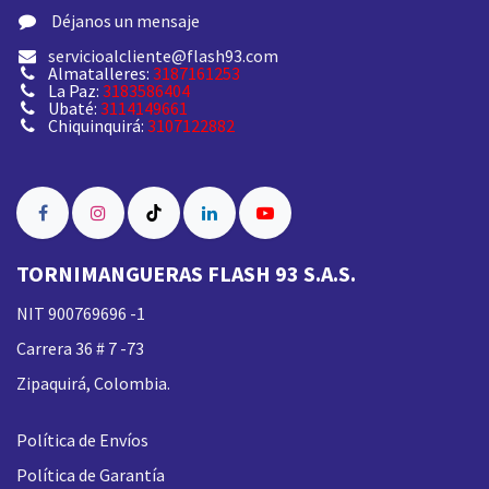
​ Déjanos un mensaje
servicioalcliente@flash93.com
Almatalleres:
3187161253
La Paz:
3183586404
Ubaté:
3114149661
Chiquinquirá:
3107122882
TORNIMANGUERAS FLASH 93 S.A.S.
NIT 900769696 -1
Carrera 36 # 7 -73
Zipaquirá, Colombia.
Política de Envíos
Política de Garantía