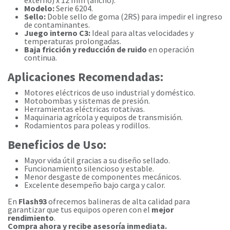
externo) x 12 mm (ancho).
Modelo:
Serie 6204.
Sello:
Doble sello de goma (2RS) para impedir el ingreso
de contaminantes.
Juego interno C3:
Ideal para altas velocidades y
temperaturas prolongadas.
Baja fricción y reducción de ruido
en operación
continua.
Aplicaciones Recomendadas:
Motores eléctricos de uso industrial y doméstico.
Motobombas y sistemas de presión.
Herramientas eléctricas rotativas.
Maquinaria agrícola y equipos de transmisión.
Rodamientos para poleas y rodillos.
Beneficios de Uso:
Mayor vida útil gracias a su diseño sellado.
Funcionamiento silencioso y estable.
Menor desgaste de componentes mecánicos.
Excelente desempeño bajo carga y calor.
En
Flash93
ofrecemos balineras de alta calidad para
garantizar que tus equipos operen con el
mejor
rendimiento
.
Compra ahora y recibe asesoría inmediata.