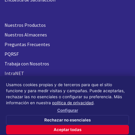
Nuestros Productos
Nuestros Almacenes
Preguntas Frecuentes
PQRSF
Trabaja con Nosotros
IntraNET
Usamos cookies propias y de terceros para que el sitio
funcione y para medir visitas y campañas. Puede aceptarlas,
rechazar las no esenciales o configurar su preferencia. Más
información en nuestra
política de privacidad
.
Configurar
Rechazar no esenciales
Aceptar todas
Todos los derechos reservados FLASH 93
®
(Design by OS