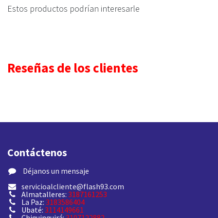
Estos productos podrían interesarle
Reseñas de los clientes
Contáctenos
​ Déjanos un mensaje
servicioalcliente@flash93.com
Almatalleres:
3187161253
La Paz:
3183586404
Ubaté:
3114149661
Chiquinquirá:
3107122882