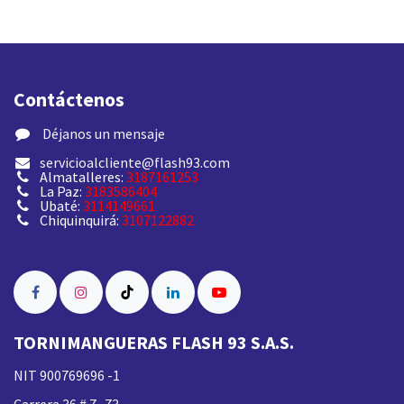
Contáctenos
​ Déjanos un mensaje
servicioalcliente@flash93.com
Almatalleres:
3187161253
La Paz:
3183586404
Ubaté:
3114149661
Chiquinquirá:
3107122882
TORNIMANGUERAS FLASH 93 S.A.S.
NIT 900769696 -1
Carrera 36 # 7 -73