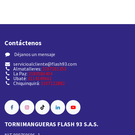
Contáctenos
​ Déjanos un mensaje
servicioalcliente@flash93.com
Almatalleres:
3187161253
La Paz:
3183586404
Ubaté:
3114149661
Chiquinquirá:
3107122882
TORNIMANGUERAS FLASH 93 S.A.S.
NIT 900769696 -1